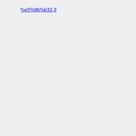
%e5%9b%b32-3