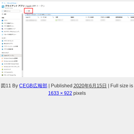
図11
By
CEGB広報部
|
Published
2020年6月15日
|
Full size is
1633 × 922
pixels