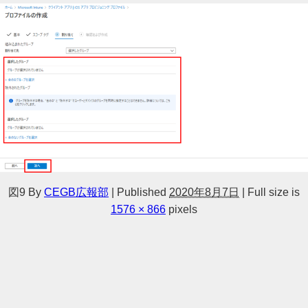
図9
By
CEGB広報部
|
Published
2020年8月7日
|
Full size is
1576 × 866
pixels