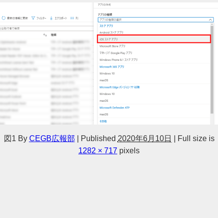
図1
By
CEGB広報部
|
Published
2020年6月10日
|
Full size is
1282 × 717
pixels