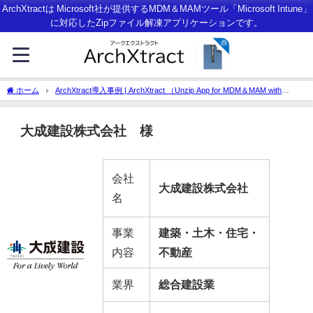
ArchXtractは Microsoft社が提供するMDM＆MAMツール「Microsoft Intune」
に対応したZipファイル解凍アプリケーションです。
ホーム
ArchXtract導入事例 | ArchXtract （Unzip App for MDM＆MAM with
Microsoft Intune）
大成建設株式会社 様
会社
大成建設株式会社
名
事業
建築・土木・住宅・
内容
不動産
業界
総合建設業