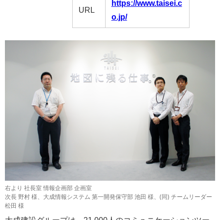
https://www.taisei.c
URL
o.jp/
右より 社長室 情報企画部 企画室
次長 野村 様、大成情報システム 第一開発保守部 池田 様、(同) チームリーダー
松田 様
大成建設グループは、21,000人のコミュニケーションツー