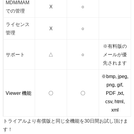
MDM/MAM
X
○
での管理
ライセンス
X
○
管理
※有料版の
サポート
△
○
メールが優
先されます
※bmp, jpeg,
png, gif,
Viewer 機能
〇
〇
PDF ,txt,
csv, html,
xml
トライアルより有償版と同じ全機能を30日間お試し頂けま
す！