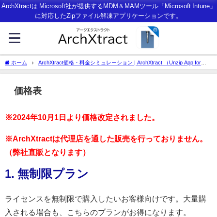
ArchXtractは Microsoft社が提供するMDM＆MAMツール「Microsoft Intune」
に対応したZipファイル解凍アプリケーションです。
ホーム
ArchXtract価格・料金シミュレーション | ArchXtract （Unzip App for
MDM＆MAM with Microsoft Intune）
価格表
※2024年10月1日より価格改定されました。
※ArchXtractは代理店を通した販売を行っておりません。
（弊社直販となります）
1. 無制限プラン
ライセンスを無制限で購入したいお客様向けです。大量購
入される場合も、こちらのプランがお得になります。