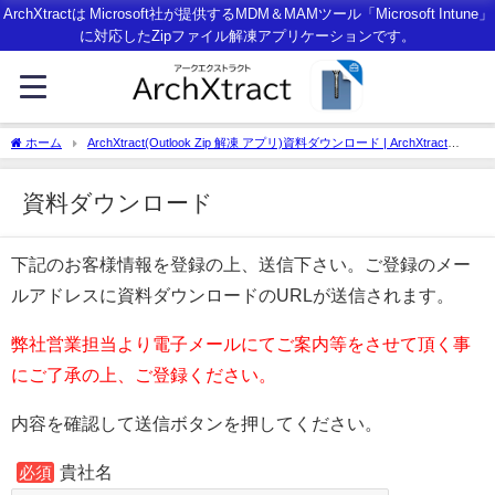
ArchXtractは Microsoft社が提供するMDM＆MAMツール「Microsoft Intune」
に対応したZipファイル解凍アプリケーションです。
ホーム
ArchXtract(Outlook Zip 解凍 アプリ)資料ダウンロード | ArchXtract
（Unzip App for MDM＆MAM with Microsoft Intune）
資料ダウンロード
下記のお客様情報を登録の上、送信下さい。ご登録のメー
ルアドレスに資料ダウンロードのURLが送信されます。
弊社営業担当より電子メールにてご案内等をさせて頂く事
にご了承の上、ご登録ください。
内容を確認して送信ボタンを押してください。
貴社名
必須