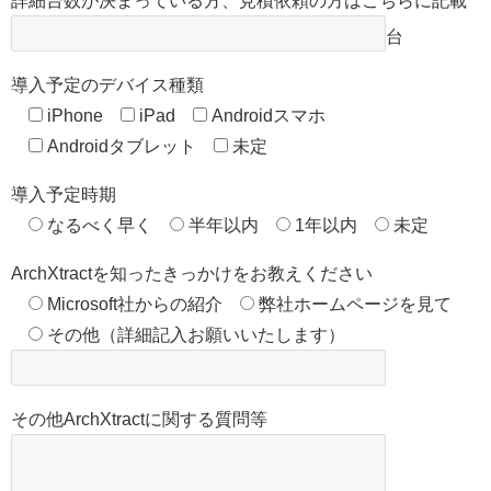
詳細台数が決まっている方、見積依頼の方はこちらに記載
台
導入予定のデバイス種類
iPhone
iPad
Androidスマホ
Androidタブレット
未定
導入予定時期
なるべく早く
半年以内
1年以内
未定
ArchXtractを知ったきっかけをお教えください
Microsoft社からの紹介
弊社ホームページを見て
その他（詳細記入お願いいたします）
その他ArchXtractに関する質問等