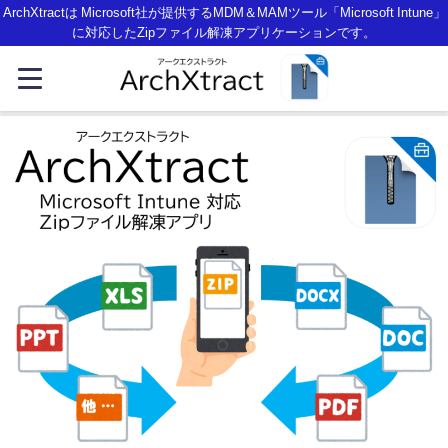
ArchXtractは Microsoft社が提供するMDM＆MAMツール「Microsoft Intune」
に対応したZipファイル解凍アプリケーションです。