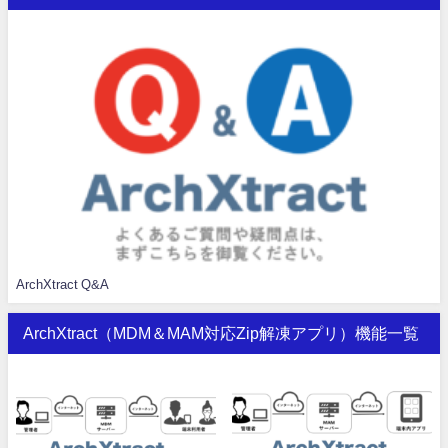
ArchXtract Q&A
ArchXtract（MDM＆MAM対応Zip解凍アプリ）機能一覧