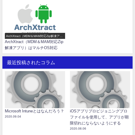
ArchXtract（MDM＆MAM対応Zip解凍アプ
リ）機能一覧
ArchXtract（MDM＆MAM対応Zip
解凍アプリ）はマルチOS対応
最近投稿されたコラム
Microsoft Intuneとはなんだろう？
iOSアプリプロビジョニングプロ
2020.09.04
ファイルを使用して、アプリが期
限切れにならないようにする
2020.08.06