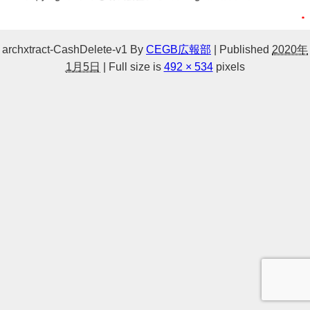
archxtract-CashDelete-v1
By
CEGB広報部
|
Published
2020年
1月5日
|
Full size is
492 × 534
pixels