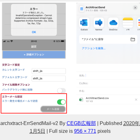
archxtract-ErrSendMail-v2
By
CEGB広報部
|
Published
2020年
1月5日
|
Full size is
956 × 771
pixels