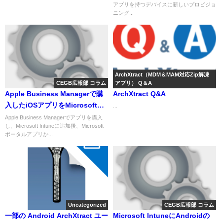
アプリを持つデバイスに新しいプロビジョ
ニング...
ArchXtract（MDM＆MAM対応Zip解凍
CEGB広報部 コラム
アプリ） Q＆A
Apple Business Managerで購
ArchXtract Q&A
入したiOSアプリをMicrosoft
...
Intuneで管理する方法
Apple Business Managerでアプリを購入
し、Microsoft Intuneに追加後、Microsoft
ポータルアプリか...
Uncategorized
CEGB広報部 コラム
一部の Android ArchXtract ユー
Microsoft IntuneにAndroidの