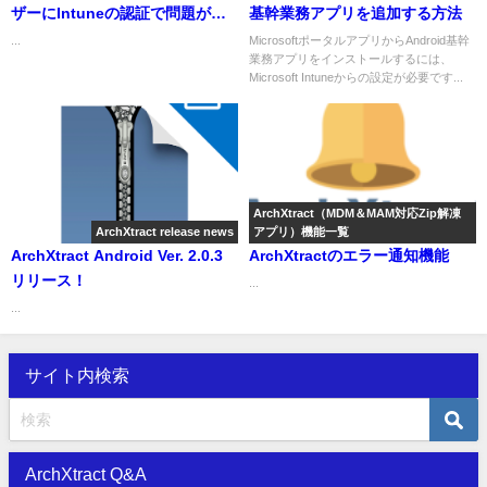
ザーにIntuneの認証で問題が発
基幹業務アプリを追加する方法
生
...
MicrosoftポータルアプリからAndroid基幹
業務アプリをインストールするには、
Microsoft Intuneからの設定が必要です...
ArchXtract（MDM＆MAM対応Zip解凍
ArchXtract release news
アプリ）機能一覧
ArchXtract Android Ver. 2.0.3
ArchXtractのエラー通知機能
リリース！
...
...
サイト内検索
ArchXtract Q&A