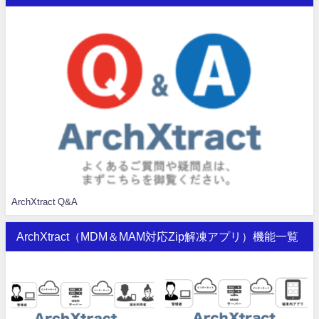
ArchXtract Q&A
ArchXtract（MDM＆MAM対応Zip解凍アプリ）機能一覧