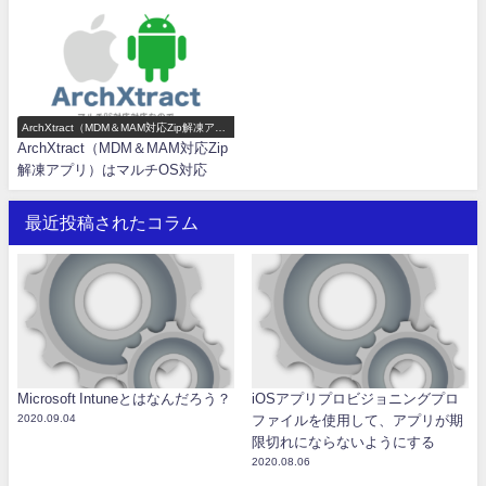
ArchXtract（MDM＆MAM対応Zip解凍アプ
リ）機能一覧
ArchXtract（MDM＆MAM対応Zip
解凍アプリ）はマルチOS対応
最近投稿されたコラム
Microsoft Intuneとはなんだろう？
iOSアプリプロビジョニングプロ
2020.09.04
ファイルを使用して、アプリが期
限切れにならないようにする
2020.08.06