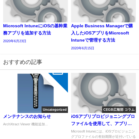
Microsoft IntuneにiOSの基幹業
Apple Business Managerで購
務アプリを追加する方法
入したiOSアプリをMicrosoft
Intuneで管理する方法
2020年6月23日
2020年6月15日
おすすめの記事
Uncategorized
CEGB広報部 コラム
メンテナンスのお知らせ
iOSアプリプロビジョニングプロ
ファイルを使用して、アプリが
ArchXtract Viewer 機能追加...
期限切れにならないようにする
Microsoft Intuneには、iOSプロビジョニン
グプロファイルの有効期限が近付いている